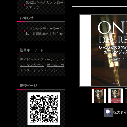
第42回たっぷりとクロー
スアップ
お知らせ
「マジックディーラーと
私」有償配布のお知らせ
注目キーワード
デイビッド・ストーン
ホァ
ン・タマリッツ
ポール・カ
ミンス
ジョン・バノン
携帯ページ
拡大表示