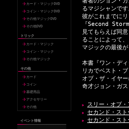
著者のジョン・ガ
カード・マジックDVD
るマジシャンです
コイン・マジックDVD
彼がこれまでにリリ
その他マジックDVD
『Second Sto
その他DVD
見てもらえば同意
トリック
ることによって、
カード・マジック
マジックの最後が
コイン・マジック
その他マジック
本書『ワン・ディ
その他
リカでベスト・ブ
カード
オブ・ザ・イヤー
コイン
奇才ジョン・ガス
基礎用品
アクセサリー
スリー・オブ・ア・
その他
セカンド・ストー
セカンド・ストー
イベント情報