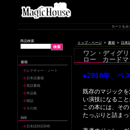
カートをみ
商品検索
トップ・ページ
>
書籍
>
日本
ワン・ディグリー
ロー カードマ
書籍
レクチャー・ノート
◆2010年、
日本語書籍
英語書籍
既存のマジックを
作品集
い演技になること
雑誌
この本には、そのち
その他
たっぷりと詰まっ
DVD
日本語対応DVD