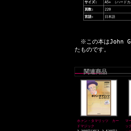
サイズ:
A5+ （ハード
頁数:
220
言語:
日本語
※この本はJohn Gu
たものです。
関連商品
ホァン・タマリッツ カー
マ
ドマジック
ッ