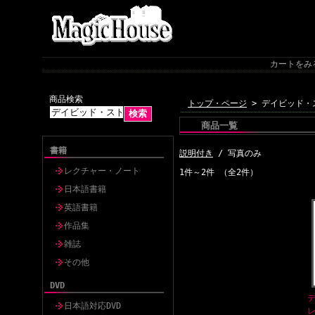
カートをみ
商品検索
トップ・ページ
> デイビッド・
商品一覧
書籍
説明付き
/ 写真のみ
レクチャー・ノート
1件～2件 （全2件）
日本語書籍
英語書籍
作品集
雑誌
その他
DVD
日本語対応DVD