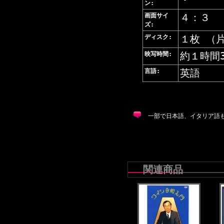
ン:
画面サイ
４：３
ズ:
ディスク:
１枚 （
映写時間:
約１時間
言語:
英語
一部で日本語、イタリア語
関連商品