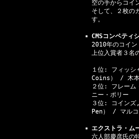
空の手からコイ
そして、２枚の
す。
CMSコンペティショ
2010年のコイ
上位入賞者３名
１位: フィッシャ
Coins） / 木
２位: フレーム・
ニー・ポリー
３位: コインズ,
Pen） / マル
エクストラ・ムービ
六人部慶彦氏の