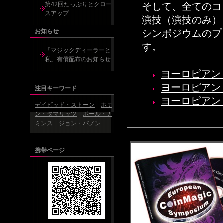
そして、全てのコ
第42回たっぷりとクロー
スアップ
演技（演技のみ）
シンポジウムのプ
お知らせ
す。
「マジックディーラーと
私」有償配布のお知らせ
ヨーロピアン
ヨーロピアン
注目キーワード
ヨーロピアン
デイビッド・ストーン
ホァ
ン・タマリッツ
ポール・カ
ミンス
ジョン・バノン
携帯ページ