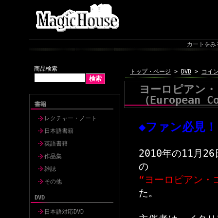
カートをみ
商品検索
トップ・ページ
>
DVD
>
コイン
ヨーロピアン・
（European Co
書籍
レクチャー・ノート
◆ファン必見！
日本語書籍
英語書籍
2010年の11月
作品集
の
雑誌
“ヨーロピアン・
その他
た。
DVD
日本語対応DVD