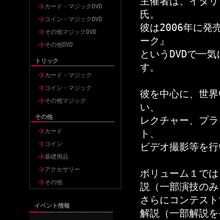
主催者は、イタリ
カード・マジックDVD
氏。
コイン・マジックDVD
彼は2006年に
その他マジックDVD
ーク』
その他DVD
というDVDで一
トリック
す。
カード・マジック
コイン・マジック
彼を中心に、世界
その他マジック
い、
その他
レクチャー、プラ
カード
ト、
コイン
ビデオ撮影等を行
基礎用品
アクセサリー
ボリューム１では
その他
説（一部演技のみ
さらにコンテスト
イベント情報
解説（一部解説を