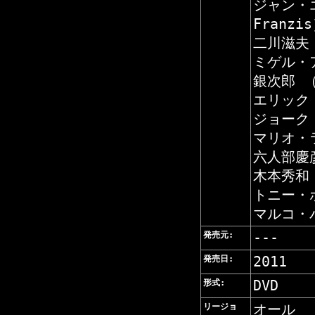
ジャン・エ
Franzi
二川滋夫 （
ミゲル・ア
銀次郎 （
エリック・
ジョーク 
マリオ・ラ
六人部慶彦 
木本秀和 （
トニー・ポ
マルコ・パ
発売元:
---
発売日:
2011
形式:
DVD
リージョ
オール