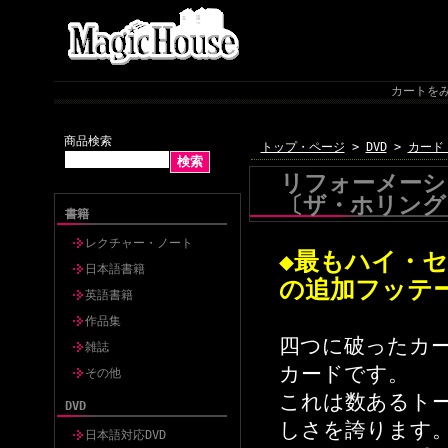
カートを
商品検索
トップ・ページ
>
DVD
>
カード
リフォーメーション
〔ザ・ホリング
書籍
レクチャー・ノート
◆最もハイ・
日本語書籍
の追加フッテ
英語書籍
作品集
四つに破ったカ
雑誌
カードです。
その他
これは数あるト
DVD
しさを誇ります
日本語対応DVD