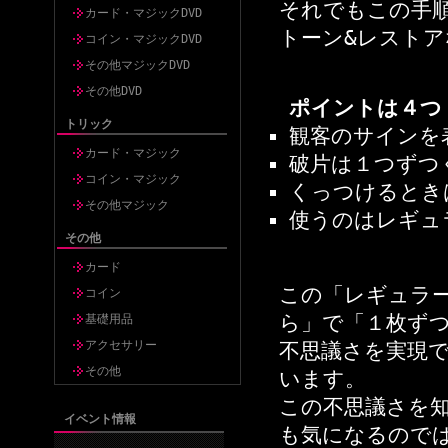
それでもこの手
カード・マジックDVD
トーン&レストア
コイン・マジックDVD
その他マジックDVD
その他DVD
ポイントは４つ
トリック
観客のサインを
カード・マジック
破片は１つずつ
コイン・マジック
くっつけるとき
その他マジック
使うのはレギュ
その他
カード
この「レギュラ
コイン
ら」で「１枚ず
基礎用品
アクセサリー
不思議さを実現
その他
います。
この不思議さを
イベント情報
も気になるので