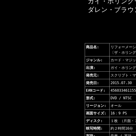
ガイ・ホリング
ダレン・ブラウ
商品名:
リフォーメーショ
〔ザ・ホリングワー
ジャンル:
カード・マジッ
出演:
ガイ・ホリングワー
発売元:
スクリプト・マヌー
発売日:
2015.07.30
EANコード:
456033461155
形式:
DVD / NTSC
リージョン:
オール
画面サイズ:
16：9 PS
ディスク:
１枚 （片面・
映写時間:
約２時間16分