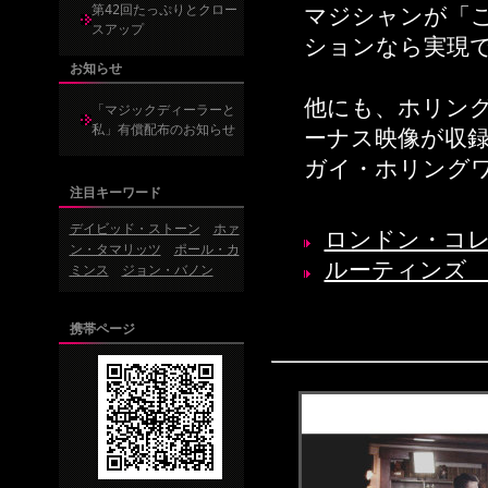
第42回たっぷりとクロー
マジシャンが「
スアップ
ションなら実現
お知らせ
他にも、ホリン
「マジックディーラーと
私」有償配布のお知らせ
ーナス映像が収
ガイ・ホリング
注目キーワード
デイビッド・ストーン
ホァ
ロンドン・コレクシ
ン・タマリッツ
ポール・カ
ルーティンズ （
ミンス
ジョン・バノン
携帯ページ