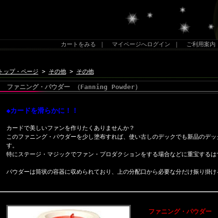
カートをみる
｜
マイページへログイン
｜
ご利用案内
トップ・ページ
>
その他
>
その他
ファニング・パウダー （Fanning Powder）
◆カードを滑らかに！！
カードで美しいファンを作りたくありませんか？
このファニング・パウダーを少し塗布すれば、使い古しのデックでも新品のデッ
す。
特にステージ・マジックでファン・プロダクションをする場合などに重宝するは
パウダーは筒状の容器に収められており、上の分配口から必要な分だけ振り掛け
ファニング・パウダー （Fa