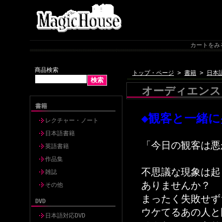
カートをみ
商品検索
トップ・ページ
>
書籍
>
日本
オーディエンス
書籍
◆観客と一緒
レクチャー・ノート
日本語書籍
「今日の観客は悪
英語書籍
作品集
不思議な現象は起
雑誌
ありませんか？
その他
まったく失敗せず
DVD
ウケてるあの人と
日本語対応DVD