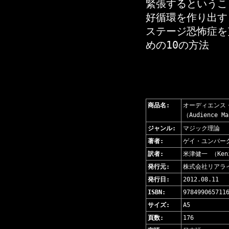
緊張するというこ
好循環を作り出す
ステージ恐怖症を
めの10の方法
商品名:
オーディエンス
（Audience M
ジャンル:
マジック理論
著者:
ゲイ・ユンバーグ 
訳者:
米津健一 （Keni
発行元:
株式会社リアラ
発行日:
2012.08.11
ISBN:
978499065711
サイズ:
A5
頁数:
176