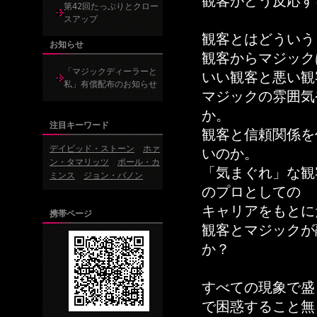
観客がどう反応す
第42回たっぷりとクロー
スアップ
観客とはどういう
お知らせ
観客からマジック
「マジックディーラーと
いい観客と悪い観
私」有償配布のお知らせ
マジックの雰囲気
か。
注目キーワード
観客と信頼関係を
デイビッド・ストーン
ホァ
いのか。
ン・タマリッツ
ポール・カ
「気まぐれ」な観
ミンス
ジョン・バノン
のプロとしての
キャリアをもとに
携帯ページ
観客とマジックが
か？
すべての現象で盛
で困惑すること無